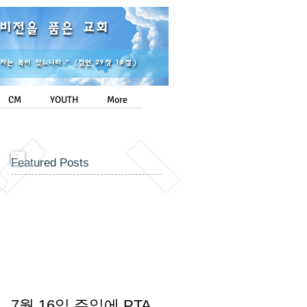
Login/Sign up
CM
YOUTH
More
Featured Posts
7월 16일 주일에 PTA