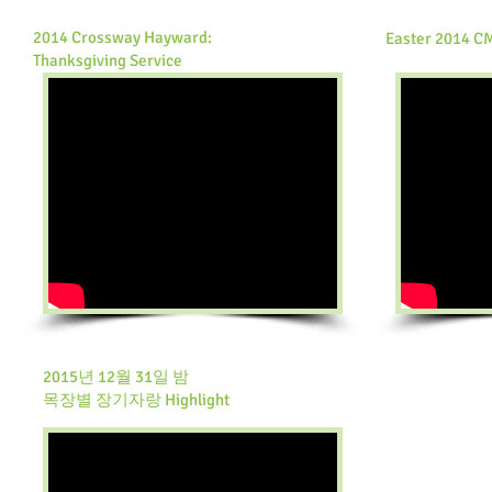
2014 Crossway Hayward:
Easter 2014 C
Thanksgiving Service
2015년 12월 31일 밤
목장별 장기자랑 Highlight