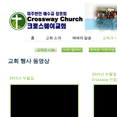
홈
교회 소개
예배와 말씀
교육과 
교제와 나눔
사진 갤러리
귀여운 어린이방
교회 행사 동영상
2015년 부활
2015년 부활절
Crossway 