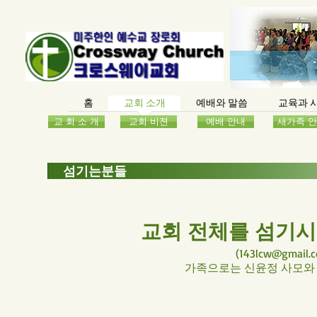
홈
교회 소개
예배와 말씀
교육과 
교 회 소 개
교회 비젼
예배 안내
새가족 
섬기는분들
교회 전체를 섬기시
(
143lcw@gmail.
가족으로는 신윤정 사모와 두 아들 상준