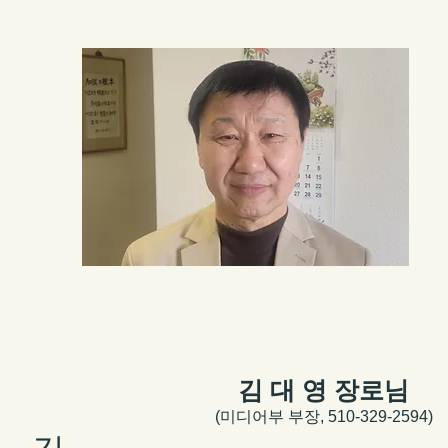
김 대 영 장로님
(미디어
부
부장, ​
510-329-2594)