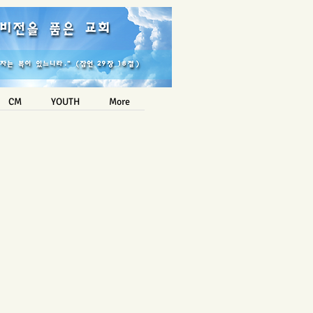
Login/Sign up
CM
YOUTH
More