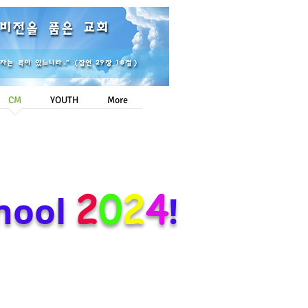
Login/Sign up
CM
YOUTH
More
2
0
2
4
hool
!