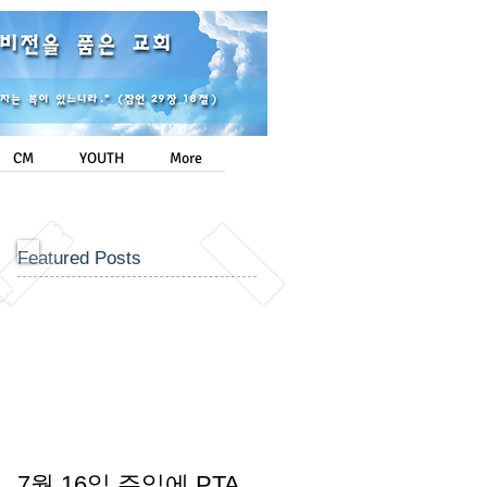
Login/Sign up
CM
YOUTH
More
Featured Posts
7월 16일 주일에 PTA